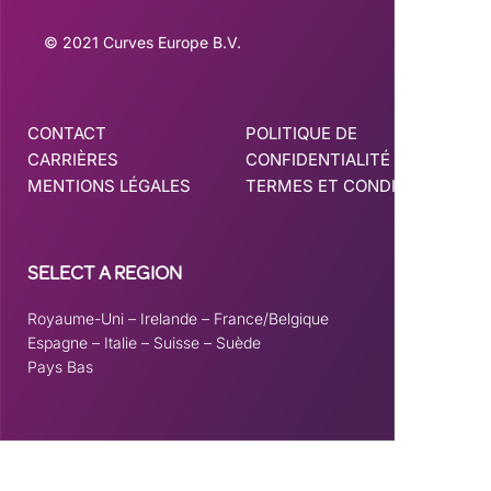
© 2021 Curves Europe B.V.
CONTACT
POLITIQUE DE
CARRIÈRES
CONFIDENTIALITÉ
MENTIONS LÉGALES
TERMES ET CONDITIONS
SELECT A REGION
Royaume-Uni
–
Irelande
–
France/Belgique
Espagne
–
Italie
–
Suisse
–
Suède
Pays Bas
Ce site est enregistré sur
wpml.org
comme site de développement. Passez à une