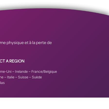
rme physique et à la perte de
CT A REGION
me-Uni
–
Irelande
–
France/Belgique
ne
–
Italie
–
Suisse
–
Suède
Bas
n pour
remove this banner
.