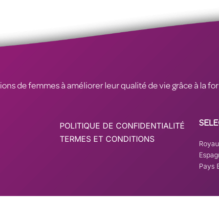
ions de femmes à améliorer leur qualité de vie grâce à la fo
SELE
POLITIQUE DE CONFIDENTIALITÉ
TERMES ET CONDITIONS
Royau
Espag
Pays 
r
wpml.org
comme site de développement. Passez à une clé de site de productio