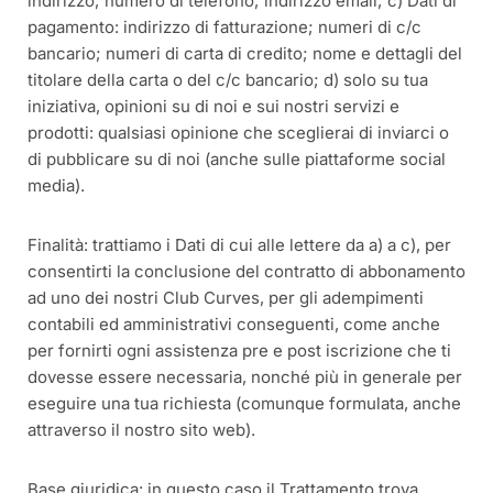
indirizzo; numero di telefono; indirizzo email; c) Dati di
pagamento: indirizzo di fatturazione; numeri di c/c
bancario; numeri di carta di credito; nome e dettagli del
titolare della carta o del c/c bancario; d) solo su tua
iniziativa, opinioni su di noi e sui nostri servizi e
prodotti: qualsiasi opinione che sceglierai di inviarci o
di pubblicare su di noi (anche sulle piattaforme social
media).
Finalità: trattiamo i Dati di cui alle lettere da a) a c), per
consentirti la conclusione del contratto di abbonamento
ad uno dei nostri Club Curves, per gli adempimenti
contabili ed amministrativi conseguenti, come anche
per fornirti ogni assistenza pre e post iscrizione che ti
dovesse essere necessaria, nonché più in generale per
eseguire una tua richiesta (comunque formulata, anche
attraverso il nostro sito web).
Base giuridica: in questo caso il Trattamento trova