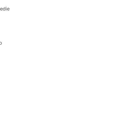
edie
o