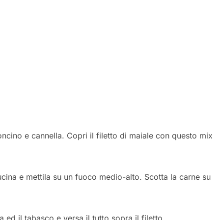
no e cannella. Copri il filetto di maiale con questo mix
na e mettila su un fuoco medio-alto. Scotta la carne su
 il tabasco e versa il tutto sopra il filetto.