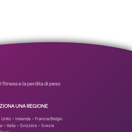
l fitness e la perdita di peso
ZIONA UNA REGIONE
 Unito
–
Irelanda
–
Francia/Belgio
a –
Italia
–
Svizzera
–
Svezia