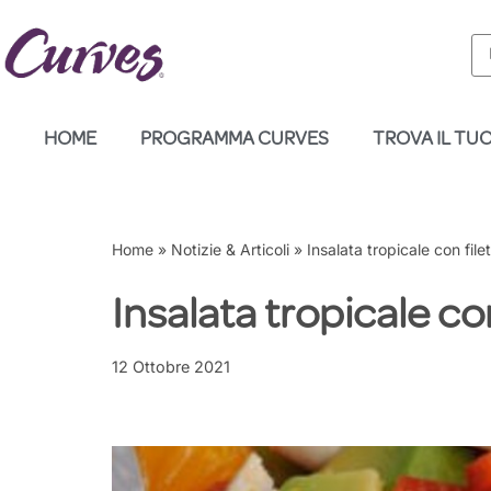
Vai
al
contenuto
HOME
PROGRAMMA CURVES
TROVA IL TU
Home
»
Notizie & Articoli
»
Insalata tropicale con file
Insalata tropicale con
12 Ottobre 2021