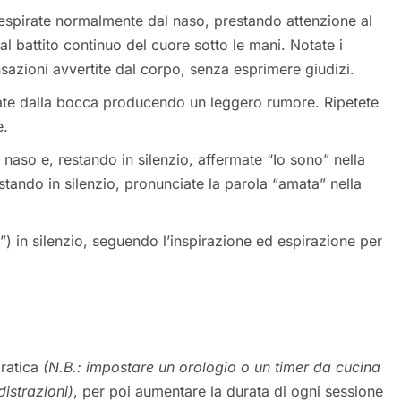
 espirate normalmente dal naso, prestando attenzione al
al battito continuo del cuore sotto le mani. Notate i
nsazioni avvertite dal corpo, senza esprimere giudizi.
ate dalla bocca producendo un leggero rumore. Ripetete
e.
 naso e, restando in silenzio, affermate “Io sono” nella
tando in silenzio, pronunciate la parola “amata” nella
”) in silenzio, seguendo l’inspirazione ed espirazione per
pratica
(N.B.: impostare un orologio o un timer da cucina
distrazioni)
, per poi aumentare la durata di ogni sessione