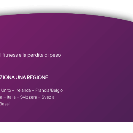
l fitness e la perdita di peso
ZIONA UNA REGIONE
 Unito
–
Irelanda
–
Francia/Belgio
a –
Italia
–
Svizzera
–
Svezia
Bassi
per
remove this banner
.