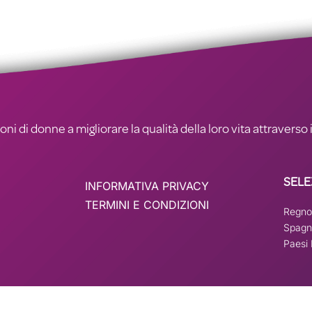
ni di donne a migliorare la qualità della loro vita attraverso i
SELE
INFORMATIVA PRIVACY
TERMINI E CONDIZIONI
Regno
Spagn
Paesi 
ato su
wpml.org
come sito di sviluppo. Passa a una chiave del sito di produzione 