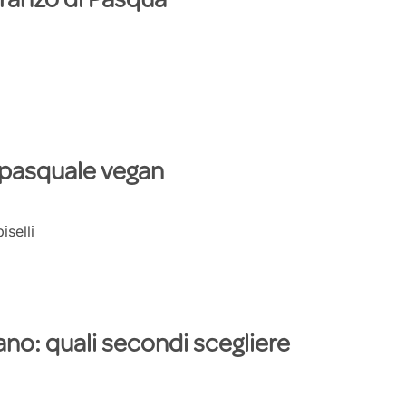
 pranzo di Pasqua
a
ù pasquale vegan
iselli
ano: quali secondi scegliere