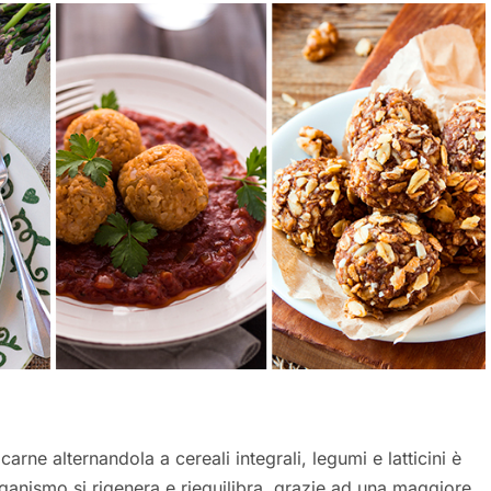
arne alternandola a cereali integrali, legumi e latticini è
ganismo si rigenera e riequilibra, grazie ad una maggiore