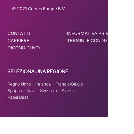
© 2021 Curves Europe B.V.
CONTATTI
INFORMATIVA PRIVACY
CARRIERE
TERMINI E CONDIZIONI
DICONO DI NOI
SELEZIONA UNA REGIONE
Regno Unito
–
Irelanda
–
Francia/Belgio
Spagna –
Italia
–
Svizzera
–
Svezia
Paesi Bassi
Questo sito è registrato su
wpml.org
come sito di sviluppo. Passa a una chiave
del sito di produzione per
remove this banner
.