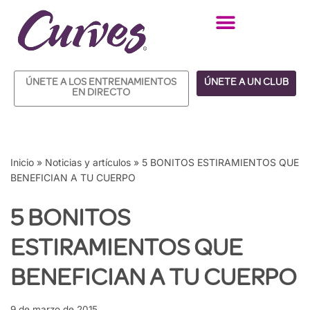
Saltar
al
contenido
ÚNETE A LOS ENTRENAMIENTOS
ÚNETE A UN CLUB
EN DIRECTO
Inicio
»
Noticias y artículos
»
5 BONITOS ESTIRAMIENTOS QUE
BENEFICIAN A TU CUERPO
5 BONITOS
ESTIRAMIENTOS QUE
BENEFICIAN A TU CUERPO
9 de marzo de 2015