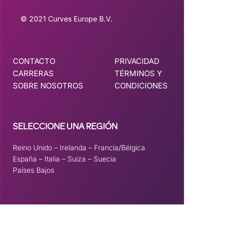
© 2021 Curves Europe B.V.
CONTACTO
PRIVACIDAD
CARRERAS
TÉRMINOS Y
SOBRE NOSOTROS
CONDICIONES
SELECCIONE UNA REGIÓN
Reino Unido
–
Irelanda
–
Francia/Bélgica
España
–
Italia
–
Suiza
–
Suecia
Países Bajos
Este sitio está registrado en
wpml.org
como sitio de desarrollo. Cambie a una