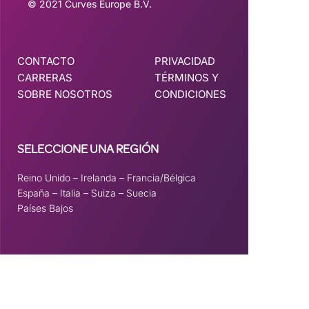
© 2021 Curves Europe B.V.
CONTACTO
PRIVACIDAD
CARRERAS
TÉRMINOS Y
SOBRE NOSOTROS
CONDICIONES
SELECCIONE UNA REGIÓN
Reino Unido
–
Irelanda
–
Francia/Bélgica
España
–
Italia
–
Suiza
–
Suecia
Países Bajos
Este sitio está registrado en
wpml.org
como sitio de desarrollo. Cambie a una
clave de sitio de producción para
remove this banner
.