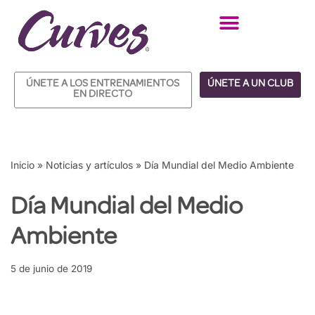
Saltar
al
contenido
ÚNETE A LOS ENTRENAMIENTOS
ÚNETE A UN CLUB
EN DIRECTO
Inicio
»
Noticias y artículos
»
Día Mundial del Medio Ambiente
Día Mundial del Medio
Ambiente
5 de junio de 2019