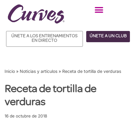
Saltar
al
contenido
ÚNETE A LOS ENTRENAMIENTOS
ÚNETE A UN CLUB
EN DIRECTO
Inicio
»
Noticias y artículos
»
Receta de tortilla de verduras
Receta de tortilla de
verduras
16 de octubre de 2018