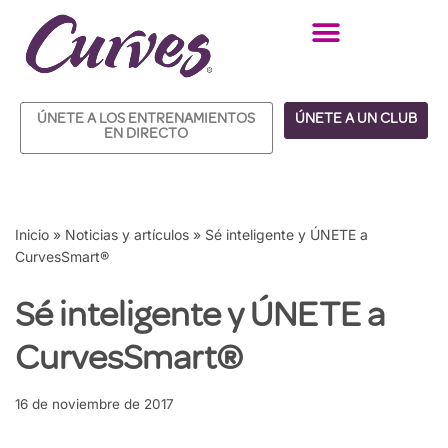
Saltar
al
contenido
ÚNETE A LOS ENTRENAMIENTOS
ÚNETE A UN CLUB
EN DIRECTO
Inicio
»
Noticias y artículos
»
Sé inteligente y ÚNETE a
CurvesSmart®
Sé inteligente y ÚNETE a
CurvesSmart®
16 de noviembre de 2017