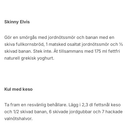
Skinny Elvis
Gör en smörgås med jordnötssmör och banan med en
skiva fullkornsbröd, 1 matsked osaltat jordnötssmör och ½
skivad banan. Stek inte. Ät tillsammans med 175 ml fettfri
naturell grekisk yoghurt.
Kul med keso
Ta fram en resvänlig behållare. Lägg i 2,3 dl fettsnål keso
och 1/2 skivad banan, 6 skivade jordgubbar och 7 hackade
valnötshalvor.