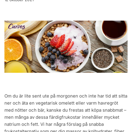
Om du är lite sent ute på morgonen och inte har tid att sitta
ner och äta en vegetarisk omelett eller varm havregröt
med nötter och bär, kanske du frestas att köpa snabbmat –
men många av dessa färdigfrukostar innehåller mycket
natrium och fett. Vi har några förslag på snabba
frukostalternativ som ger dig massor av kolhydrater, fiber