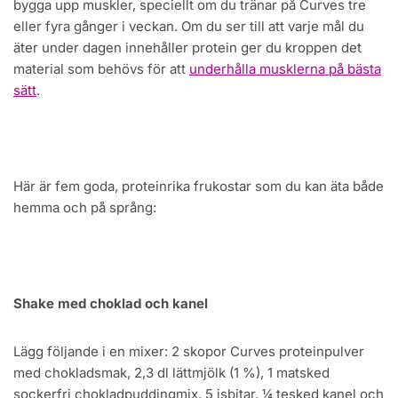
bygga upp muskler, speciellt om du tränar på Curves tre
eller fyra gånger i veckan. Om du ser till att varje mål du
äter under dagen innehåller protein ger du kroppen det
material som behövs för att
underhålla musklerna på bästa
sätt
.
Här är fem goda, proteinrika frukostar som du kan äta både
hemma och på språng:
Shake med choklad och kanel
Lägg följande i en mixer: 2 skopor Curves proteinpulver
med chokladsmak, 2,3 dl lättmjölk (1 %), 1 matsked
sockerfri chokladpuddingmix, 5 isbitar, ¼ tesked kanel och