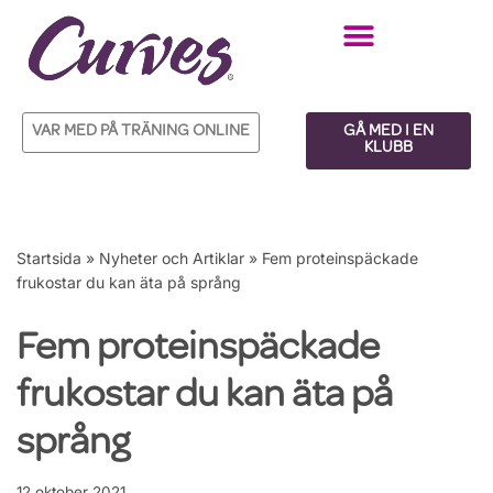
Hoppa
till
innehåll
VAR MED PÅ TRÄNING ONLINE
GÅ MED I EN
KLUBB
Startsida
»
Nyheter och Artiklar
»
Fem proteinspäckade
frukostar du kan äta på språng
Fem proteinspäckade
frukostar du kan äta på
språng
12 oktober 2021