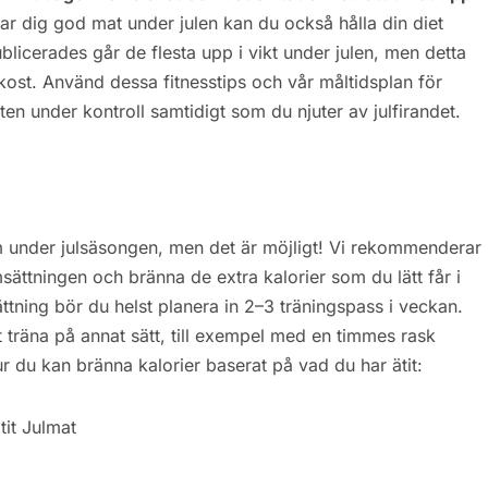
r dig god mat under julen kan du också hålla din diet
licerades går de flesta upp i vikt under julen, men detta
kost. Använd dessa fitnesstips och vår måltidsplan för
kten under kontroll samtidigt som du njuter av julfirandet.
form under julsäsongen, men det är möjligt! Vi rekommenderar
sättningen och bränna de extra kalorier som du lätt får i
ttning bör du helst planera in 2–3 träningspass i veckan.
t träna på annat sätt, till exempel med en timmes rask
 du kan bränna kalorier baserat på vad du har ätit: