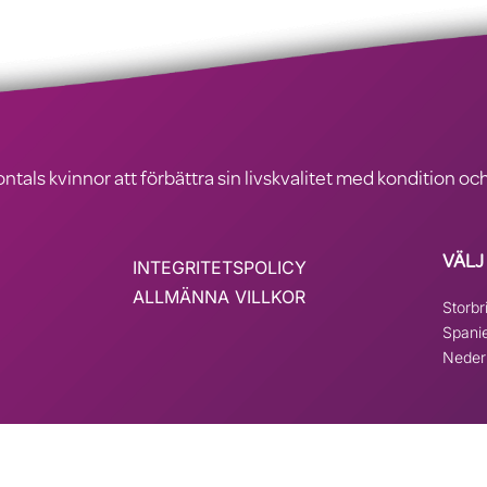
ontals kvinnor att förbättra sin livskvalitet med kondition o
VÄLJ
INTEGRITETSPOLICY
ALLMÄNNA VILLKOR
Storbr
Spani
Neder
ad på
wpml.org
som en utvecklingswebbplats. Byt till en produktionswebbplatsnyc