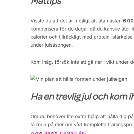
Mattips
Visste du att det är möjligt att äta nästan
6 00
kompensera för de dagar då du kanske äter lit
kalorier och tillräckligt med protein, stärkels
under julsäsongen.
Kom ihåg, försök inte att gå ner i vikt under d
Ha en trevlig jul och kom i
Om du behöver lite extra hjälp att hålla dig p
ta reda på mer om vårt kompletta träningspr
www.curves.eu/se/clubs
.