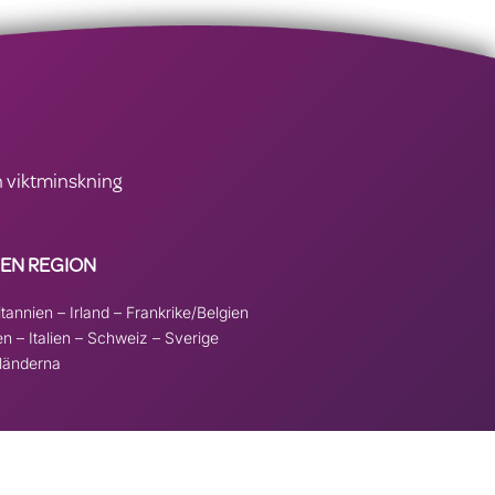
ch viktminskning
 EN REGION
itannien
–
Irland
–
Frankrike/Belgien
en
–
Italien
–
Schweiz
–
Sverige
länderna
kel för att
remove this banner
.