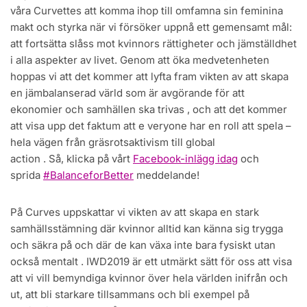
våra Curvettes att komma ihop till omfamna sin feminina
makt och styrka när vi försöker uppnå ett gemensamt mål:
att fortsätta slåss mot kvinnors rättigheter och jämställdhet
i alla aspekter av livet. Genom att öka medvetenheten
hoppas vi att det kommer att lyfta fram vikten av att skapa
en jämbalanserad värld som är avgörande för att
ekonomier och samhällen ska trivas , och att det kommer
att visa upp det faktum att e veryone har en roll att spela –
hela vägen från gräsrotsaktivism till global
action . Så, klicka på vårt
Facebook-inlägg idag
och
sprida
#BalanceforBetter
meddelande!
På Curves uppskattar vi vikten av att skapa en stark
samhällsstämning där kvinnor alltid kan känna sig trygga
och säkra på och där de kan växa inte bara fysiskt utan
också mentalt . IWD2019 är ett utmärkt sätt för oss att visa
att vi vill bemyndiga kvinnor över hela världen inifrån och
ut, att bli starkare tillsammans och bli exempel på