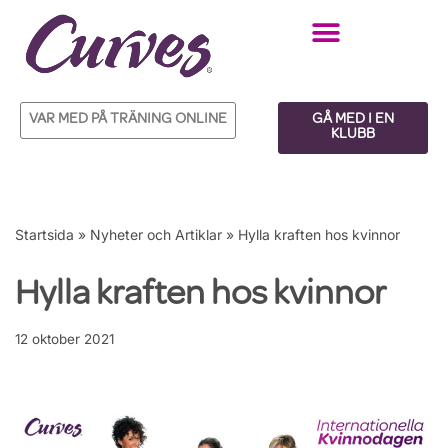
Hoppa
till
innehåll
VAR MED PÅ TRÄNING ONLINE
GÅ MED I EN
KLUBB
Startsida
»
Nyheter och Artiklar
»
Hylla kraften hos kvinnor
Hylla kraften hos kvinnor
12 oktober 2021