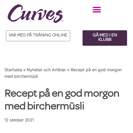
Hoppa
till
innehåll
VAR MED PÅ TRÄNING ONLINE
GÅ MED I EN
KLUBB
Startsida
»
Nyheter och Artiklar
»
Recept på en god morgon
med birchermüsli
Recept på en god morgon
med birchermüsli
12 oktober 2021