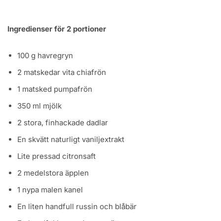
Ingredienser för 2 portioner
100 g havregryn
2 matskedar vita chiafrön
1 matsked pumpafrön
350 ml mjölk
2 stora, finhackade dadlar
En skvätt naturligt vaniljextrakt
Lite pressad citronsaft
2 medelstora äpplen
1 nypa malen kanel
En liten handfull russin och blåbär