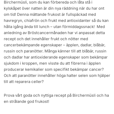
Birchermüsli, som du kan förbereda och låta stå i
kylskåpet över natten är din nya räddning när du har ont
om tid! Denna mättande frukost är fullspäckad med
havregryn, chiafrön och frukt med antioxidanter så du kan
hålla igång ända till lunch – utan förmiddagssnack! Med
anledning av Bröstcancermånaden har vi anpassat detta
recept och det innehåller frukt och nötter med
cancerbekämpande egenskaper – äpplen, dadlar, blåbär,
russin och paranötter. Många känner till att blåbär, russin
och dadlar har antioxiderande egenskaper som bekämpar
sjukdom i kroppen, men visste du att fibrerna i äpplen
producerar kemikalier som specifikt bekämpar cancer?
Och att paranötter innehåller höga halter selen som hjälper
till att reparera celler?
Prova vårt goda och nyttiga recept på Birchermüsli och ha
en strålande god frukost!