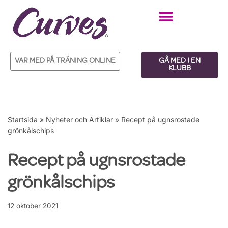
Hoppa
till
innehåll
VAR MED PÅ TRÄNING ONLINE
GÅ MED I EN
KLUBB
Startsida
»
Nyheter och Artiklar
»
Recept på ugnsrostade
grönkålschips
Recept på ugnsrostade
grönkålschips
12 oktober 2021