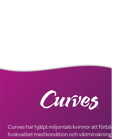
Curves har hjälpt miljontals kvinnor att förbättra sin
livskvalitet med kondition och viktminskning