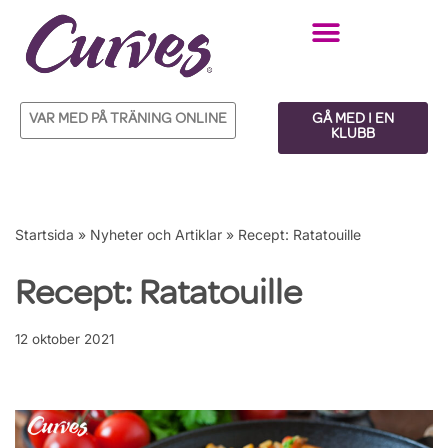
Hoppa
till
innehåll
VAR MED PÅ TRÄNING ONLINE
GÅ MED I EN
KLUBB
Startsida
»
Nyheter och Artiklar
»
Recept: Ratatouille
Recept: Ratatouille
12 oktober 2021