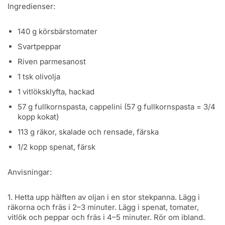
Ingredienser:
140 g körsbärstomater
Svartpeppar
Riven parmesanost
1 tsk olivolja
1 vitlöksklyfta, hackad
57 g fullkornspasta, cappelini (57 g fullkornspasta = 3/4
kopp kokat)
113 g räkor, skalade och rensade, färska
1/2 kopp spenat, färsk
Anvisningar:
1. Hetta upp hälften av oljan i en stor stekpanna. Lägg i
räkorna och fräs i 2–3 minuter. Lägg i spenat, tomater,
vitlök och peppar och fräs i 4–5 minuter. Rör om ibland.