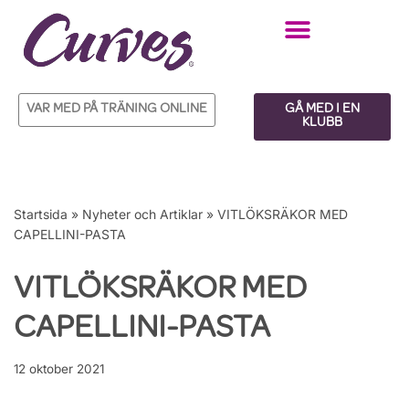
Hoppa
till
innehåll
VAR MED PÅ TRÄNING ONLINE
GÅ MED I EN
KLUBB
Startsida
»
Nyheter och Artiklar
»
VITLÖKSRÄKOR MED
CAPELLINI-PASTA
VITLÖKSRÄKOR MED
CAPELLINI-PASTA
12 oktober 2021